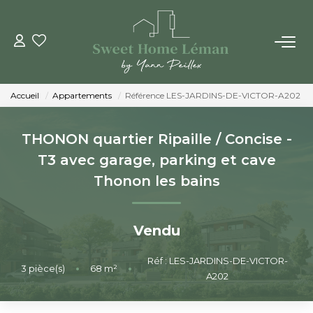
ACHETER
Accueil
Appartements
Référence LES-JARDINS-DE-VICTOR-A202
PROGRAMMES NEUFS
THONON quartier Ripaille / Concise -
ESTIMER EN LIGNE
T3 avec garage, parking et cave
Thonon les bains
VENDRE
Vendu
LES AGENCES
Réf : LES-JARDINS-DE-VICTOR-
3
pièce(s)
•
68
m²
•
Qui Sommes-Nous
A202
Notre Équipe