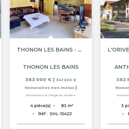
THONON LES BAINS - APPARTEMENT T4 - 83 M²
THONON LES BAINS
ANTHY
363 000 €
|
362 50
341 220 €
|
Honoraires non inclus
Honorai
Honoraires à la charge du vendeur
Honoraires 
83
m²
4
pièce(s)
3
pièc
Réf :
SHL-15422
Réf