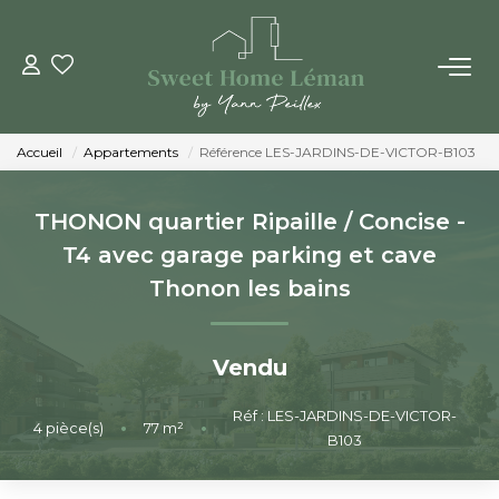
ACHETER
Accueil
Appartements
Référence LES-JARDINS-DE-VICTOR-B103
PROGRAMMES NEUFS
THONON quartier Ripaille / Concise -
ESTIMER EN LIGNE
T4 avec garage parking et cave
Thonon les bains
VENDRE
Vendu
LES AGENCES
Réf : LES-JARDINS-DE-VICTOR-
4
pièce(s)
•
77
m²
•
Qui Sommes-Nous
B103
Notre Équipe