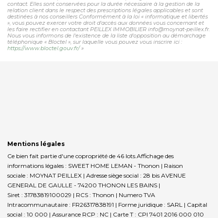
contact. Elles sont conservées pour la durée nécessaire à la gestion de la
relation client dans le respect des prescriptions légales applicables et sont
destinées à nos conseillers Conformément à la loi « informatique et libertés
», vous pouvez exercer votre droit d'accès aux données vous concernant et
les faire rectifier en contactant PEILLEX IMMOBILIER info@moynat-peillex.fr.
Nous vous informons de l'existence de la liste d'opposition au démarchage
téléphonique « Bloctel », sur laquelle vous pouvez vous inscrire ici :
https://www.bloctel.gouv.fr/
»
Mentions légales
Ce bien fait partie d'une copropriété de 46 lots.Affichage des
informations légales : SWEET HOME LEMAN - Thonon | Raison
sociale : MOYNAT PEILLEX | Adresse siège social : 28 bis AVENUE
GENERAL DE GAULLE - 74200 THONON LES BAINS |
Siret : 31783819100029 | RCS : Thonon | Numero TVA
Intracommunautaire : FR26317838191 | Forme juridique : SARL | Capital
social : 10 000 | Assurance RCP : NC |
Carte T : CPI 7401 2016 000 010