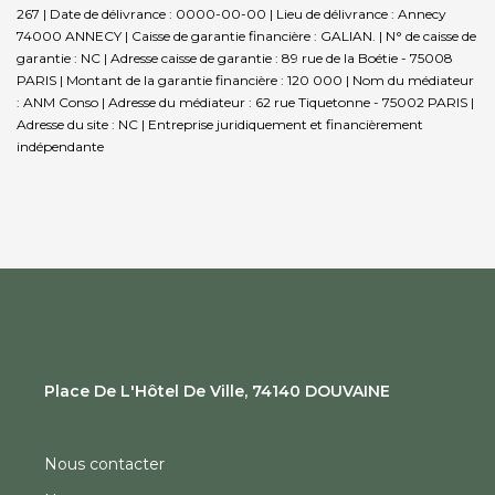
267 | Date de délivrance : 0000-00-00 | Lieu de délivrance : Annecy
74000 ANNECY | Caisse de garantie financière : GALIAN. | N° de caisse de
garantie : NC | Adresse caisse de garantie : 89 rue de la Boétie - 75008
PARIS | Montant de la garantie financière : 120 000 | Nom du médiateur
: ANM Conso | Adresse du médiateur : 62 rue Tiquetonne - 75002 PARIS |
Adresse du site : NC |
Entreprise juridiquement et financièrement
indépendante
Place De L'Hôtel De Ville, 74140 DOUVAINE
28 Bis AVENUE GENERAL DE GAULLE, 74200
THONON LES BAINS
Nous contacter