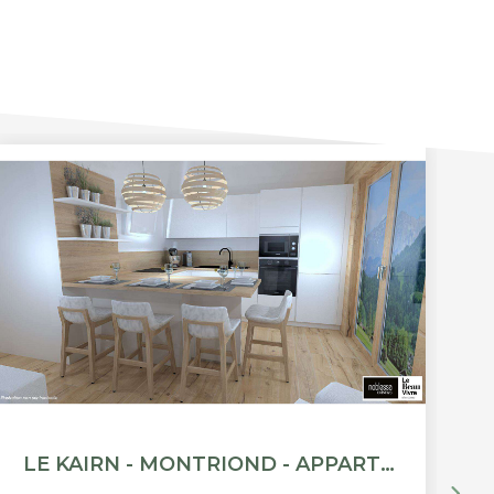
LE KAIRN - MONTRIOND - APPARTEMENT T3 + CABINE - 57.88M²