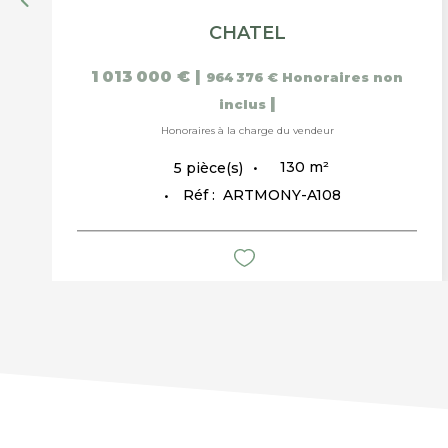
CHATEL
1 013 000 €
|
964 376 €
Honoraires non
|
inclus
Honoraires à la charge du vendeur
130
m²
5
pièce(s)
Réf :
ARTMONY-A108