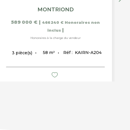
MONTRIOND
589 000 €
|
466 240 €
Honoraires non
|
inclus
Honoraires à la charge du vendeur
58
m²
Réf :
KAIRN-A204
3
pièce(s)