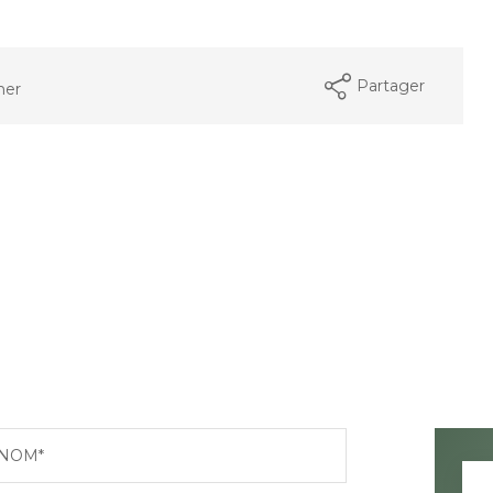
Partager
mer
NOM*