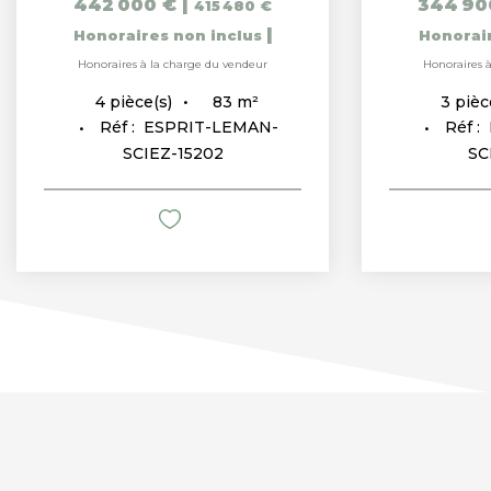
442 000 €
|
344 90
415 480 €
|
Honoraires non inclus
Honorai
Honoraires à la charge du vendeur
Honoraires 
83
m²
4
pièce(s)
3
pièc
Réf :
ESPRIT-LEMAN-
Réf :
SCIEZ-15202
SC