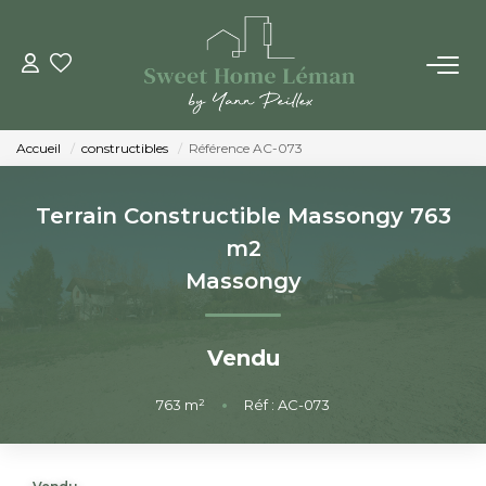
ACHETER
Accueil
constructibles
Référence AC-073
PROGRAMMES NEUFS
Terrain Constructible Massongy 763
ESTIMER EN LIGNE
m2
Massongy
VENDRE
Vendu
LES AGENCES
763
m²
•
Réf : AC-073
Qui Sommes-Nous
Notre Équipe