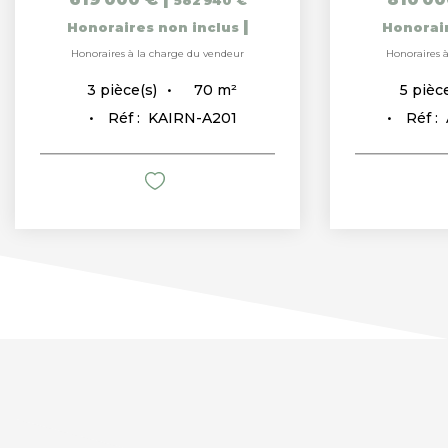
582 940 €
|
Honoraires non inclus
Honorai
Honoraires à la charge du vendeur
Honoraires 
70
m²
3
pièce(s)
5
pièce
Réf :
KAIRN-A201
Réf :