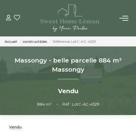
ACHETER
Accueil
constructibles
Référence LotC-AC-4529
PROGRAMMES NEUFS
Massongy - belle parcelle 884 m²
ESTIMER EN LIGNE
Massongy
VENDRE
Vendu
LES AGENCES
884
m²
•
Réf : LotC-AC-4529
Qui Sommes-Nous
Vendu
Notre Équipe