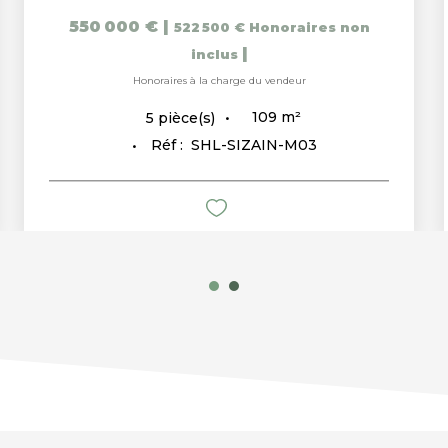
550 000 €
|
522 500 €
Honoraires non
|
inclus
Honoraires à la charge du vendeur
109
m²
5
pièce(s)
Réf :
SHL-SIZAIN-M03