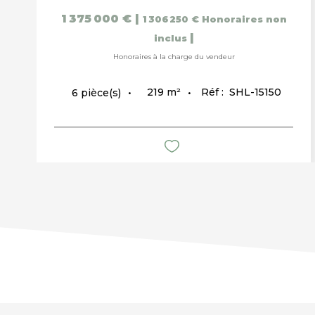
1 375 000 €
|
1 306 250 €
Honoraires non
|
inclus
Honoraires à la charge du vendeur
219
m²
Réf :
SHL-15150
6
pièce(s)