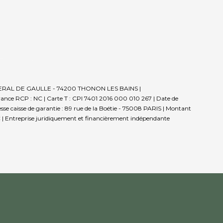
E GENERAL DE GAULLE - 74200 THONON LES BAINS |
rance RCP : NC |
Carte T : CPI 7401 2016 000 010 267 | Date de
sse caisse de garantie : 89 rue de la Boétie - 75008 PARIS | Montant
 |
Entreprise juridiquement et financièrement indépendante