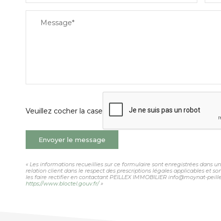
Message*
Veuillez cocher la case
Envoyer le message
« Les informations recueillies sur ce formulaire sont enregistrées dans 
relation client dans le respect des prescriptions légales applicables et 
les faire rectifier en contactant PEILLEX IMMOBILIER info@moynat-peillex.
https://www.bloctel.gouv.fr/
»