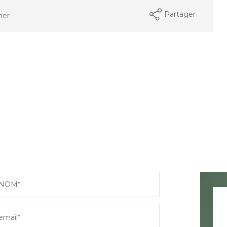
Partager
mer
NOM*
email*