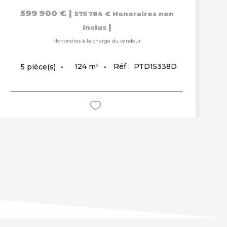
599 900 €
|
575 784 €
Honoraires non
|
inclus
Honoraires à la charge du vendeur
124
m²
Réf :
PTD15338D
5
pièce(s)