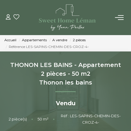
ACHETER
Accueil
Appartements
A vendre
2 pièces
PROGRAMMES NEUFS
Référence LES-SAPINS-CHEMIN-DES-CROZ-4-
ESTIMER EN LIGNE
THONON LES BAINS - Appartement
2 pièces - 50 m2
VENDRE
Thonon les bains
LES AGENCES
Vendu
Qui Sommes-Nous
Réf : LES-SAPINS-CHEMIN-DES-
2
pièce(s)
•
50
m²
•
CROZ-4-
Notre Équipe