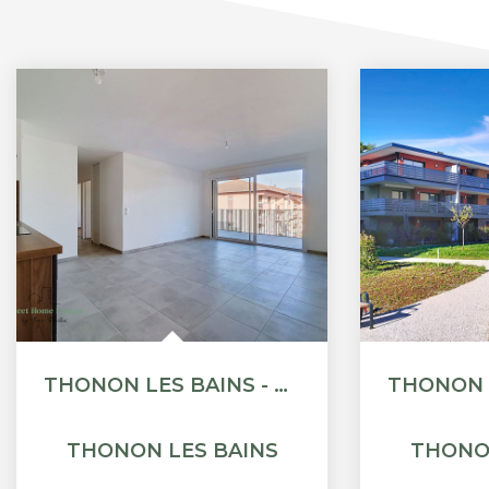
THONON LES BAINS - APPARTEMENT T3 - 59.18M²
THONON LES BAINS
THONO