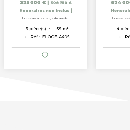
325 000 €
|
624 00
308 750 €
|
Honoraires non inclus
Honorai
Honoraires à la charge du vendeur
Honoraires 
59
m²
3
pièce(s)
4
pièc
Réf :
ELOGE-A405
Ré