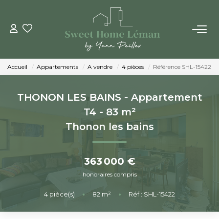
ACHETER
Accueil
Appartements
A vendre
4 pièces
Référence SHL-15422
PROGRAMMES NEUFS
THONON LES BAINS - Appartement
ESTIMER EN LIGNE
T4 - 83 m²
Thonon les bains
VENDRE
363 000 €
LES AGENCES
honoraires compris
Qui Sommes-Nous
4
pièce(s)
•
82
m²
•
Réf : SHL-15422
Notre Équipe