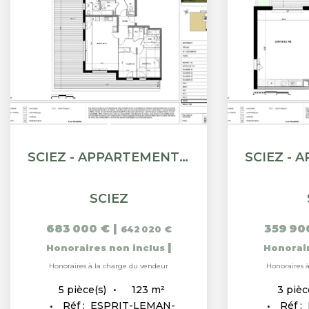
SCIEZ - APPARTEMENT ATTIQUE T5 - 123.23M²
SCIEZ
683 000 €
|
359 90
642 020 €
|
Honoraires non inclus
Honorai
Honoraires à la charge du vendeur
Honoraires 
123
m²
5
pièce(s)
3
pièc
Réf :
ESPRIT-LEMAN-
Réf :