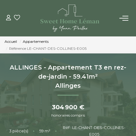
ACHETER
Accueil
Appartements
PROGRAMMES NEUFS
Référence LE-CHANT-DES-COLLINES-E005
ESTIMER EN LIGNE
ALLINGES - Appartement T3 en rez-
de-jardin - 59.41m²
VENDRE
Allinges
LES AGENCES
304 900 €
honoraires compris
Qui Sommes-Nous
Réf : LE-CHANT-DES-COLLINES-
Notre Équipe
3
pièce(s)
•
59
m²
•
E005