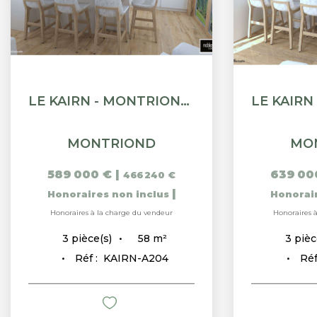
LE KAIRN - MONTRIOND - APPARTEMENT T3 + CABINE - 57.88M²
MONTRIOND
MO
589 000 €
|
639 00
466 240 €
|
Honoraires non inclus
Honorai
Honoraires à la charge du vendeur
Honoraires 
58
m²
3
pièce(s)
3
pièc
Réf :
KAIRN-A204
Réf