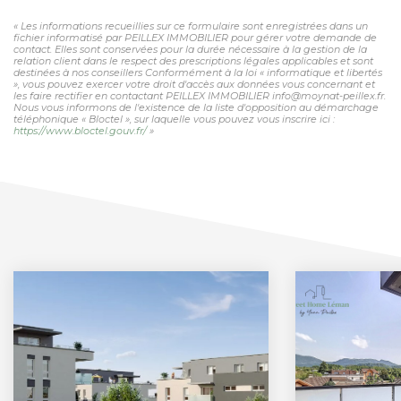
« Les informations recueillies sur ce formulaire sont enregistrées dans un
fichier informatisé par PEILLEX IMMOBILIER pour gérer votre demande de
contact. Elles sont conservées pour la durée nécessaire à la gestion de la
relation client dans le respect des prescriptions légales applicables et sont
destinées à nos conseillers Conformément à la loi « informatique et libertés
», vous pouvez exercer votre droit d'accès aux données vous concernant et
les faire rectifier en contactant PEILLEX IMMOBILIER info@moynat-peillex.fr.
Nous vous informons de l'existence de la liste d'opposition au démarchage
téléphonique « Bloctel », sur laquelle vous pouvez vous inscrire ici :
https://www.bloctel.gouv.fr/
»