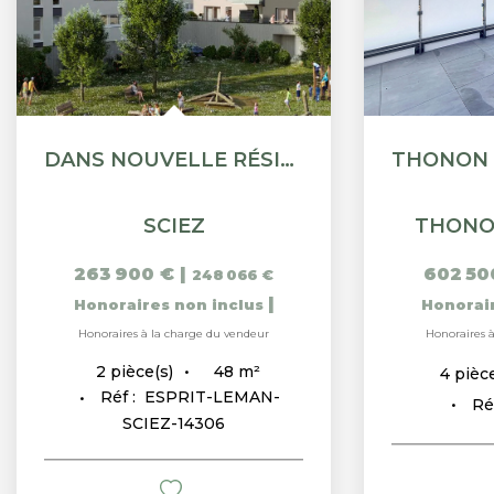
DANS NOUVELLE RÉSIDENCE SCIEZ
SCIEZ
THONO
263 900 €
|
602 50
248 066 €
|
Honoraires non inclus
Honorai
Honoraires à la charge du vendeur
Honoraires 
48
m²
2
pièce(s)
4
pièce
Réf :
ESPRIT-LEMAN-
Ré
SCIEZ-14306