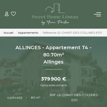
ACHETER
Accueil
Appartements
Référence LE-CHANT-DES-COLLINES-E101
PROGRAMMES NEUFS
ALLINGES - Appartement T4 -
ESTIMER EN LIGNE
80.70m²
Allinges
VENDRE
379 900 €
LES AGENCES
honoraires compris
Qui Sommes-Nous
Réf : LE-CHANT-DES-COLLINES-
4
pièce(s)
•
80
m²
•
E101
Notre Équipe