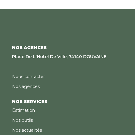
principale ou un investissement de qualité. Découvrez
encore plus d'annonces sur notre site
www.sweethomeleman.fr Estimez également votre
bien gratuitement et rapidement en ligne :
https://www.sweethomeleman.fr/content/3/estimation.html
NOS AGENCES
Place De L'Hôtel De Ville, 74140 DOUVAINE
Nous contacter
Nos agences
NOS SERVICES
Estimation
Nos outils
Nos actualités