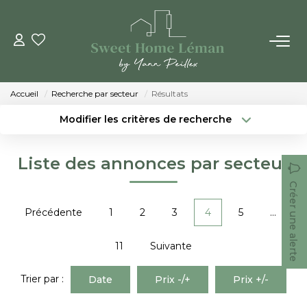
ACHETER
Accueil
Recherche par secteur
Résultats
PROGRAMMES NEUFS
Modifier les critères de recherche
Localisation
Type de bien
Localisation
Sélectionnez...
ESTIMER EN LIGNE
Liste des annonces par secteur
Surface min
Budget max
Créer une alerte
VENDRE
Créer une alerte
Plus de critères
Précédente
1
2
3
4
5
...
LES AGENCES
11
Suivante
Qui Sommes-Nous
Trier par :
Date
Prix -/+
Prix +/-
Notre Équipe