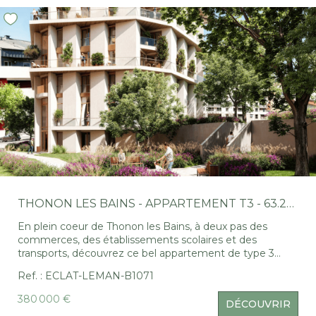
Nous Rejoindre
CONTACT
EN
THONON LES BAINS - APPARTEMENT T3 - 63.22M²
En plein coeur de Thonon les Bains, à deux pas des
commerces, des établissements scolaires et des
transports, découvrez ce bel appartement de type 3
situé au sein d'une résidence de standing alliant
Ref. : ECLAT-LEMAN-B1071
modernité, luminosité et prestations de qualité. D'une
superficie de 63.22m², il se compose d'une entrée avec
380 000 €
DÉCOUVRIR
rangement, d'un agréable séjour avec espace cuisine, de