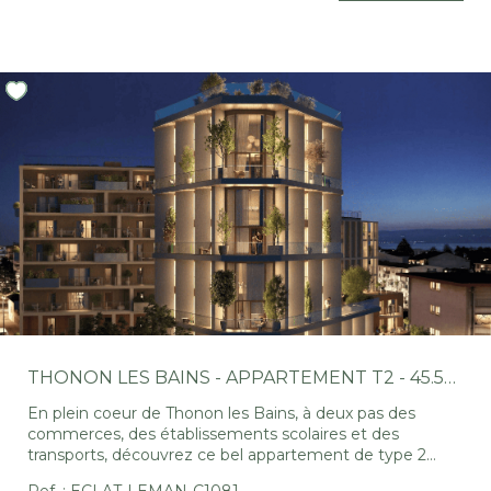
deux chambres confortables, d'une salle de bains et d'un
WC indépendant. Vous profiterez également d'un
spacieux balcon de 18.21m², véritable prolongement de
l'espace de vie. Pour d'avantage de praticité au
quotidien, une place de stationnement privative en sous-
sol vient compléter ce bien. Une adresse privilégiée et
des prestations soignées font de cet appartement une
opportunité idéale, que ce soit pour une résidence
principale ou un investissement de qualité. Découvrez
encore plus d'annonces sur notre site
www.sweethomeleman.fr Estimez également votre
bien gratuitement et rapidement en ligne :
https://www.sweethomeleman.fr/content/3/estimation.html
THONON LES BAINS - APPARTEMENT T2 - 45.56M²
En plein coeur de Thonon les Bains, à deux pas des
commerces, des établissements scolaires et des
transports, découvrez ce bel appartement de type 2
situé au sein d'une résidence de standing alliant