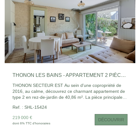
CONTACT
EN
THONON LES BAINS - APPARTEMENT 2 PIÈCES - 40.86 M2
THONON SECTEUR EST Au sein d'une copropriété de
2016, au calme, découvrez ce charmant appartement de
type 2 en rez-de-jardin de 40,86 m². La pièce principale,
lumineuse et conviviale, réunit le séjour, le salon et la
Ref. : SHL-15424
cuisine ouverte entièrement équipée. Elle se prolonge par
une terrasse et un jardin privatif, propices aux moments
219 000 €
DÉCOUVRIR
de détente. La chambre, équipée de placards, bénéficie
dont 6% TTC d'honoraires
également d'un accès direct au jardin. Une salle de bains
ainsi qu'un WC complètent cet agencement fonctionnel.
Un garage en sous-sol complète les prestations de cet