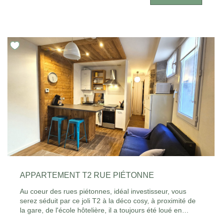
indépendant. Une cave complète les prestations de ce
bien et offre un espace de rangement supplémentaire.
Vous bénéficierez également d'un stationnement collectif
ainsi que de très faibles charges de copropriété. À
rénover selon vos envies, cet appartement constitue une
belle opportunité pour un premier achat, un
investissement ou un projet de valorisation. Découvrez
encore plus d'annonces sur notre site
www.sweethomeleman.fr Estimez également votre bien
gratuitement et rapidement en ligne :
https://www.sweethomeleman.fr/content/3/estimation.html
APPARTEMENT T2 RUE PIÉTONNE
Au coeur des rues piétonnes, idéal investisseur, vous
serez séduit par ce joli T2 à la déco cosy, à proximité de
la gare, de l'école hôtelière, il a toujours été loué en
appartement de vacances, faibles charges, très bonne