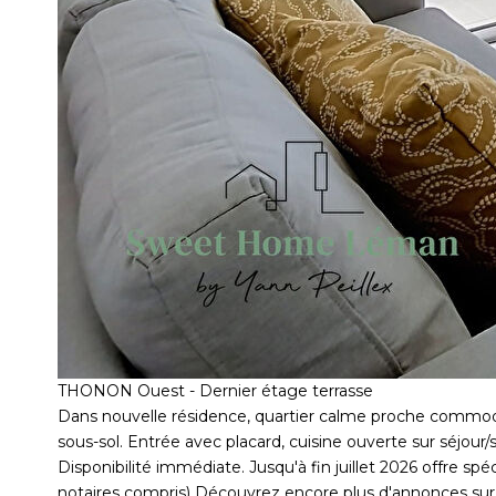
THONON Ouest - Dernier étage terrasse
Dans nouvelle résidence, quartier calme proche commod
sous-sol. Entrée avec placard, cuisine ouverte sur séjour
Disponibilité immédiate. Jusqu'à fin juillet 2026 offre 
notaires compris) Découvrez encore plus d'annonces su