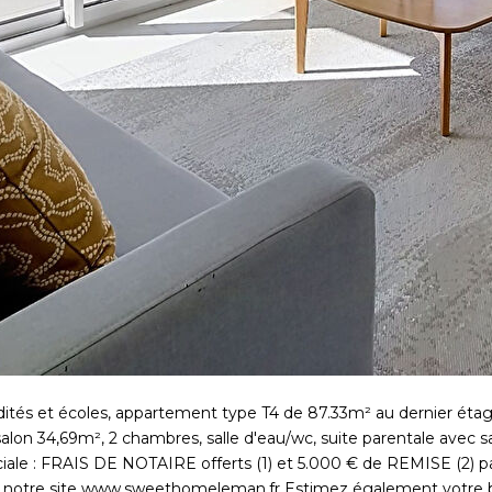
ités et écoles, appartement type T4 de 87.33m² au dernier éta
/salon 34,69m², 2 chambres, salle d'eau/wc, suite parentale avec 
spéciale : FRAIS DE NOTAIRE offerts (1) et 5.000 € de REMISE (2) 
r notre site www.sweethomeleman.fr Estimez également votre bi