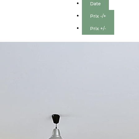
Date
Prix -/+
Prix +/-