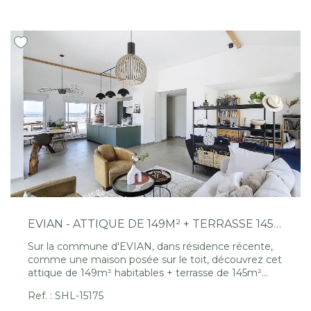
EVIAN - ATTIQUE DE 149M² + TERRASSE 145M² ET VUE LAC PANORAMIQUE
Sur la commune d'EVIAN, dans résidence récente,
comme une maison posée sur le toit, découvrez cet
attique de 149m² habitables + terrasse de 145m²
avec vue panoramique sur le lac et la cote Suisse.
Ref. : SHL-15175
L'appartement, seul au dernier étage, se compose