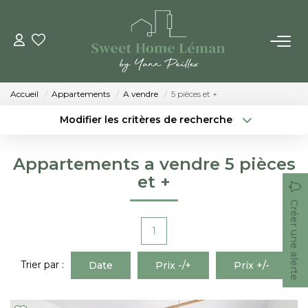
ACHETER
Accueil
Appartements
A vendre
5 pièces et +
PROGRAMMES NEUFS
Modifier les critères de recherche
Localisation
Type de bien
Localisation
Sélectionnez...
ESTIMER EN LIGNE
Appartements a vendre 5 pièces
Surface min
Budget max
et +
VENDRE
Créer une alerte
Créer une alerte
Plus de critères
1
LES AGENCES
Trier par :
Date
Prix -/+
Prix +/-
Qui Sommes-Nous
Notre Équipe