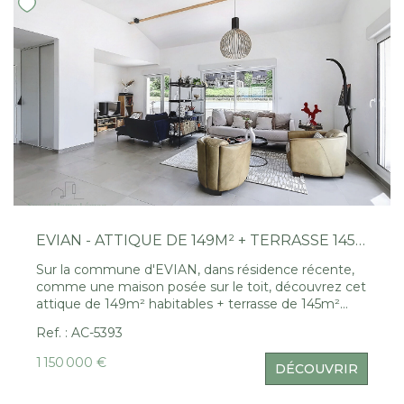
Nous Rejoindre
CONTACT
EN
EVIAN - ATTIQUE DE 149M² + TERRASSE 145M² ET VUE LAC PANORAMIQUE
Sur la commune d'EVIAN, dans résidence récente,
comme une maison posée sur le toit, découvrez cet
attique de 149m² habitables + terrasse de 145m²
avec vue panoramique sur le lac et la cote Suisse.
Ref. : AC-5393
L'appartement, seul au dernier étage, se compose
d'une entrée, un séjour/salon avec cuisine équipée
1 150 000 €
DÉCOUVRIR
ouverte et belle hauteur sous plafond, 4 chambres,
salle de bains, salle d'eau , 2 wc, garage et parking.