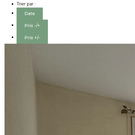
Nous Rejoindre
Trier par :
Date
CONTACT
Prix -/+
EN
Prix +/-