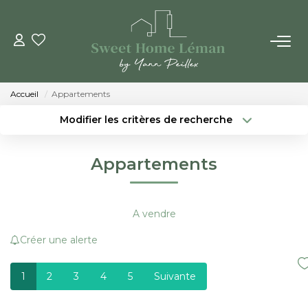
ACHETER
Accueil
Appartements
PROGRAMMES NEUFS
Modifier les critères de recherche
Localisation
Type de bien
Localisation
Sélectionnez...
ESTIMER EN LIGNE
Appartements
Surface min
Budget max
VENDRE
Créer une alerte
Plus de critères
A vendre
LES AGENCES
Créer une alerte
Qui Sommes-Nous
1
2
3
4
5
Suivante
Notre Équipe