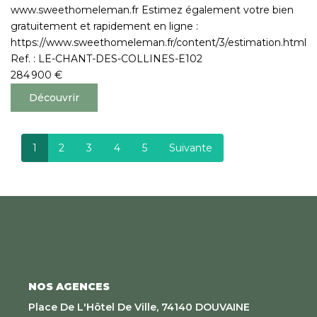
www.sweethomeleman.fr Estimez également votre bien
gratuitement et rapidement en ligne :
https://www.sweethomeleman.fr/content/3/estimation.html
Ref. : LE-CHANT-DES-COLLINES-E102
284 900 €
Découvrir
1
2
3
4
5
Suivante
NOS AGENCES
Place De L'Hôtel De Ville, 74140 DOUVAINE