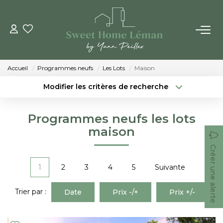
ACHETER
Accueil
Programmes neufs
Les Lots
Maison
PROGRAMMES NEUFS
Modifier les critères de recherche
Localisation
Type de bien
Localisation
Sélectionnez...
ESTIMER EN LIGNE
Programmes neufs les lots
Surface min
Budget max
maison
VENDRE
Créer une alerte
Créer une alerte
Plus de critères
1
2
3
4
5
Suivante
LES AGENCES
Trier par :
Date
Prix -/+
Prix +/-
Qui Sommes-Nous
Notre Équipe