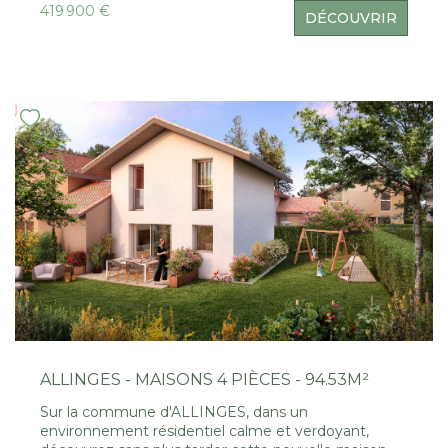
d'un séjour / salon / cuisine lumineux d'un cellier et
419 900 €
DÉCOUVRIR
d'un WC. A l'étage, l'espace nuit propose 3
chambres dont 1 avec salle d'eau privative, une salle
de bains et un WC séparé. Un agréable espace
extérieur avec terrasse de 8.80m² et jardin de
57.85m² vous permettra de profiter des beaux jours.
Un garage privatif assurera et sécurisera le
stationnement. Découvrez encore plus d'annonces
sur notre site www.sweethomeleman.fr Estimez
également votre bien gratuitement et rapidement
en ligne :
https://www.sweethomeleman.fr/content/3/estimation.ht
ALLINGES - MAISONS 4 PIÈCES - 94.53M²
Sur la commune d'ALLINGES, dans un
environnement résidentiel calme et verdoyant,