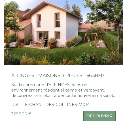
Nous Rejoindre
CONTACT
EN
ALLINGES - MAISONS 3 PIÈCES - 66.58M²
Sur la commune d'ALLINGES, dans un
environnement résidentiel calme et verdoyant,
découvrez sans plus tarder cette nouvelle maison 3
pièces de 66.58m² pensées pour la vie familiale. Elle
Ref. : LE-CHANT-DES-COLLINES-M014
se compose au rez d'une entrée avec rangement,
d'un séjour / salon / cuisine lumineux et d'un WC /
329 900 €
DÉCOUVRIR
cellier. A l'étage, l'espace nuit propose 2 chambres
dont 1 avec placard, une salle de bains et un WC