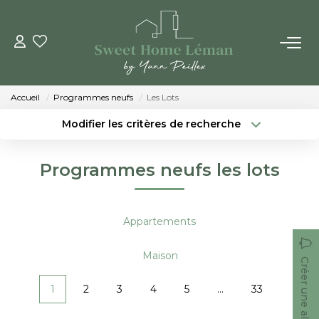
ACHETER
Accueil
Programmes neufs
Les Lots
PROGRAMMES NEUFS
Modifier les critères de recherche
Localisation
Type de bien
Localisation
Sélectionnez...
ESTIMER EN LIGNE
Programmes neufs les lots
Surface min
Budget max
VENDRE
Créer une alerte
Plus de critères
Appartements
LES AGENCES
Maison
Créer une alerte
Qui Sommes-Nous
1
2
3
4
5
...
33
Notre Équipe