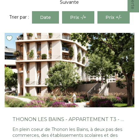
Nous Rejoindre
Suivante
Trier par :
Date
Prix -/+
Prix +/-
CONTACT
EN
THONON LES BAINS - APPARTEMENT T3 - 66.18M²
En plein coeur de Thonon les Bains, à deux pas des
commerces, des établissements scolaires et des