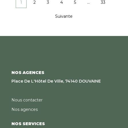
1
2
3
4
5
...
33
en ligne :
https://www.sweethomeleman.fr/content/3/estimation.ht
Suivante
NOS AGENCES
Place De L'Hôtel De Ville, 74140 DOUVAINE
Nous contacter
Nos agences
NOS SERVICES