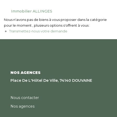
Nous Rejoindre
Immobilier ALLINGES
Nous n'avons pas de biens à vous proposer dans la catégorie
CONTACT
pour le moment , plusieurs options s'offrent à vous :
Transmettez-nous votre demande
EN
NOS AGENCES
Place De L'Hôtel De Ville, 74140 DOUVAINE
Nous contacter
Nos agences