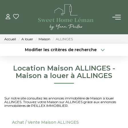
ACHETER
Accueil
A louer
Maison
ALLINGES
PROGRAMMES NEUFS
Modifier les critères de recherche
Localisation
Type de bien
Localisation
Sélectionnez...
ESTIMER EN LIGNE
Location Maison ALLINGES -
Surface min
Budget max
Maison a louer à ALLINGES
VENDRE
Créer une alerte
Plus de critères
LES AGENCES
Sur notre site consultez les annonces immobilière de Maison à louer
ALLINGES. Trouvez votre Maison sur ALLINGES grâce aux annonces
immobilières de PEILLEX IMMOBILIER.
Qui Sommes-Nous
Notre Équipe
Achat / Vente Maison ALLINGES