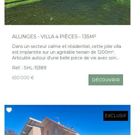
ALLINGES - VILLA 4 PIÈCES - 135M²
Dans un secteur calme et résidentiel, cette jolie villa
est implantée sur un agréable terrain de 1200m².
Articulée autour d'une belle pièce de vie avec son
poêle à bois donnant sur une grande terrasse
Ref. : SHL-15389
exposée au sud. La maison dispose de 3 chambres
dont une en rez avec douche. A l'étage une grande
630 000 €
DÉCOUVRIR
mezzanine pouvant être transformée en chambre.
Un grand garage complète ce bien rare sur le
secteur.
EXCLUSIF