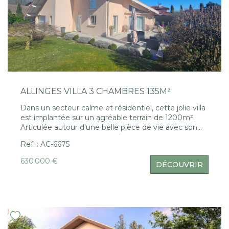
ALLINGES VILLA 3 CHAMBRES 135M²
Dans un secteur calme et résidentiel, cette jolie villa
est implantée sur un agréable terrain de 1200m².
Articulée autour d'une belle pièce de vie avec son
poêle à bois donnant sur une grande terrasse
Ref. : AC-6675
exposée au sud. La maison dispose de 3 chambres
dont une en rez avec douche. A l'étage une grande
630 000 €
DÉCOUVRIR
mezzanine pouvant être transformée en chambre.
Un grand garage complète ce bien rare sur le
secteur.