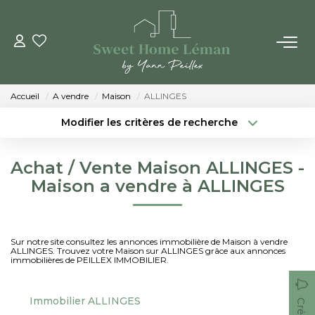
ACHETER
Accueil
A vendre
Maison
ALLINGES
PROGRAMMES NEUFS
Modifier les critères de recherche
Localisation
Type de bien
Localisation
Sélectionnez...
ESTIMER EN LIGNE
Achat / Vente Maison ALLINGES -
Surface min
Budget max
Maison a vendre à ALLINGES
VENDRE
Créer une alerte
Plus de critères
LES AGENCES
Sur notre site consultez les annonces immobilière de Maison à vendre
ALLINGES. Trouvez votre Maison sur ALLINGES grâce aux annonces
immobilières de PEILLEX IMMOBILIER.
Qui Sommes-Nous
Notre Équipe
Immobilier ALLINGES