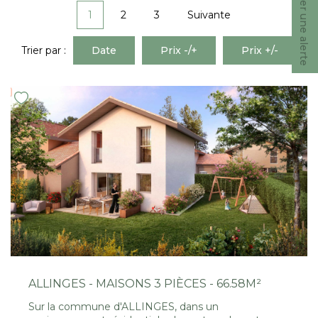
Créer une alerte
Nous Rejoindre
1
2
3
Suivante
Trier par :
Date
Prix -/+
Prix +/-
CONTACT
EN
ALLINGES - MAISONS 3 PIÈCES - 66.58M²
Sur la commune d'ALLINGES, dans un