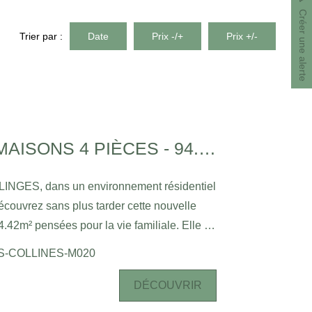
Créer une alerte
Trier par :
Date
Prix -/+
Prix +/-
ALLINGES - MAISONS 4 PIÈCES - 94.42M²
LINGES, dans un environnement résidentiel
écouvrez sans plus tarder cette nouvelle
m² pensées pour la vie familiale. Elle se
entrée avec rangement, d'un séjour / salon
ES-COLLINES-M020
n cellier et d'un WC. A l'étage, l'espace nuit
nt 1 avec salle d'eau privative, une salle
DÉCOUVRIR
paré. Un agréable espace extérieur avec