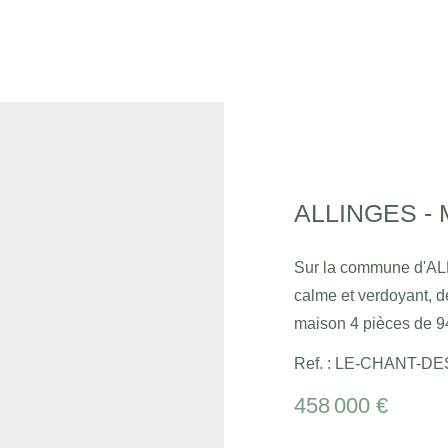
Sur la commune d'AL
calme et verdoyant, d
maison 4 pièces de 94.42
compose au rez d'une 
Ref. : LE-CHANT-D
/ cuisine lumineux d'u
458 000 €
propose 3 chambres do
de bains et un WC sé