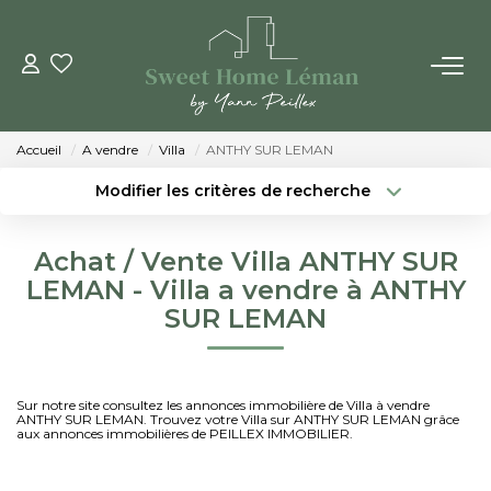
ACHETER
Accueil
A vendre
Villa
ANTHY SUR LEMAN
PROGRAMMES NEUFS
Modifier les critères de recherche
Localisation
Type de bien
Localisation
Sélectionnez...
ESTIMER EN LIGNE
Achat / Vente Villa ANTHY SUR
Surface min
Budget max
LEMAN - Villa a vendre à ANTHY
VENDRE
SUR LEMAN
Créer une alerte
Plus de critères
LES AGENCES
Sur notre site consultez les annonces immobilière de Villa à vendre
ANTHY SUR LEMAN. Trouvez votre Villa sur ANTHY SUR LEMAN grâce
Qui Sommes-Nous
aux annonces immobilières de PEILLEX IMMOBILIER.
Notre Équipe