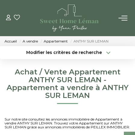
ACHETER
Accueil
A vendre
Appartement
ANTHY SUR LEMAN
PROGRAMMES NEUFS
Modifier les critères de recherche
Localisation
Type de bien
Localisation
Sélectionnez...
ESTIMER EN LIGNE
Achat / Vente Appartement
Surface min
Budget max
ANTHY SUR LEMAN -
VENDRE
Appartement a vendre à ANTHY
Créer une alerte
Plus de critères
SUR LEMAN
LES AGENCES
Qui Sommes-Nous
Sur notre site consultez les annonces immobilière de Appartement à
vendre ANTHY SUR LEMAN. Trouvez votre Appartement sur ANTHY
Notre Équipe
SUR LEMAN grâce aux annonces immobilières de PEILLEX IMMOBILIER.