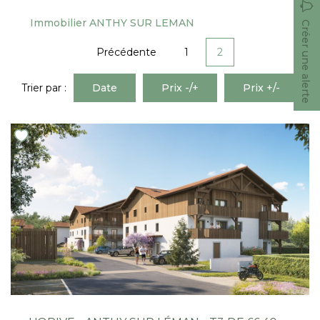
Nous Rejoindre
Immobilier ANTHY SUR LEMAN
Créer une alerte
Précédente
1
2
CONTACT
EN
Trier par :
Date
Prix -/+
Prix +/-