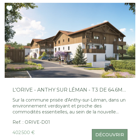
complètent ce bien. Découvrez encore plus
d'annonces sur notre site www.sweethomeleman.fr
Estimez également votre bien gratuitement et
rapidement en ligne :
https://www.sweethomeleman.fr/content/3/estimation.ht
L'ORIVE - ANTHY SUR LÉMAN - T3 DE 64.6M² EN RDJ
Sur la commune prisée d'Anthy-sur-Léman, dans un
environnement verdoyant et proche des
commodités essentielles, au sein de la nouvelle
résidence L'ORIVE. Appartement T3 de 64.6m²
Ref. : ORIVE-D01
composé d'un séjour/cuisine, deux chambres dont
une avec placard, une salle de bains et un WC
402 500 €
DÉCOUVRIR
séparé. Une terrasse de 11m² donnant sur un jardin