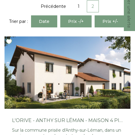
Créer une alerte
Nous Rejoindre
Précédente
1
2
Trier par :
Date
Prix -/+
Prix +/-
CONTACT
EN
L'ORIVE - ANTHY SUR LÉMAN - MAISON 4 PIÈCES DE 88.5M²
Sur la commune prisée d'Anthy-sur-Léman, dans un