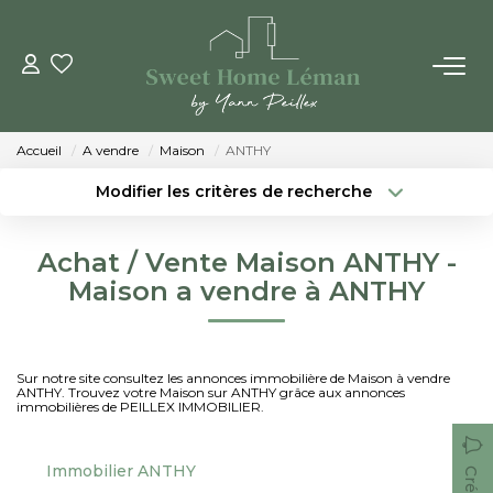
ACHETER
Accueil
A vendre
Maison
ANTHY
PROGRAMMES NEUFS
Modifier les critères de recherche
Localisation
Type de bien
Localisation
Sélectionnez...
ESTIMER EN LIGNE
Achat / Vente Maison ANTHY -
Surface min
Budget max
Maison a vendre à ANTHY
VENDRE
Créer une alerte
Plus de critères
LES AGENCES
Sur notre site consultez les annonces immobilière de Maison à vendre
ANTHY. Trouvez votre Maison sur ANTHY grâce aux annonces
immobilières de PEILLEX IMMOBILIER.
Qui Sommes-Nous
Notre Équipe
Immobilier ANTHY