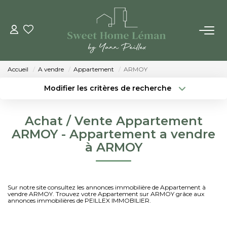
ACHETER
Accueil
A vendre
Appartement
ARMOY
PROGRAMMES NEUFS
Modifier les critères de recherche
Localisation
Type de bien
Localisation
Sélectionnez...
ESTIMER EN LIGNE
Achat / Vente Appartement
Surface min
Budget max
ARMOY - Appartement a vendre
VENDRE
à ARMOY
Créer une alerte
Plus de critères
LES AGENCES
Sur notre site consultez les annonces immobilière de Appartement à
vendre ARMOY. Trouvez votre Appartement sur ARMOY grâce aux
Qui Sommes-Nous
annonces immobilières de PEILLEX IMMOBILIER.
Notre Équipe