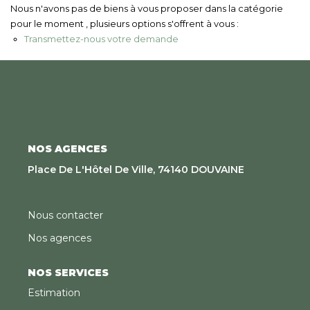
Nous Rejoindre
Nous n'avons pas de biens à vous proposer dans la catégorie
pour le moment , plusieurs options s'offrent à vous :
Transmettez-nous votre demande
CONTACT
EN
NOS AGENCES
Place De L'Hôtel De Ville, 74140 DOUVAINE
Nous contacter
Nos agences
NOS SERVICES
Estimation