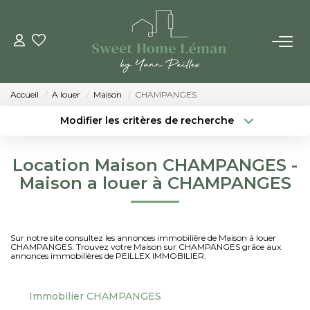
ACHETER
Accueil
A louer
Maison
CHAMPANGES
PROGRAMMES NEUFS
Modifier les critères de recherche
Localisation
Type de bien
Localisation
Sélectionnez...
ESTIMER EN LIGNE
Location Maison CHAMPANGES -
Surface min
Budget max
Maison a louer à CHAMPANGES
VENDRE
Créer une alerte
Plus de critères
LES AGENCES
Sur notre site consultez les annonces immobilière de Maison à louer
CHAMPANGES. Trouvez votre Maison sur CHAMPANGES grâce aux
annonces immobilières de PEILLEX IMMOBILIER.
Qui Sommes-Nous
Notre Équipe
Immobilier CHAMPANGES