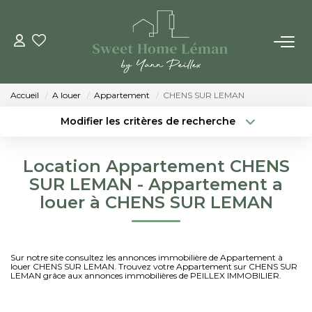
ACHETER
Accueil
A louer
Appartement
CHENS SUR LEMAN
PROGRAMMES NEUFS
Modifier les critères de recherche
Localisation
Type de bien
Localisation
Sélectionnez...
ESTIMER EN LIGNE
Location Appartement CHENS
Surface min
Budget max
SUR LEMAN - Appartement a
VENDRE
louer à CHENS SUR LEMAN
Créer une alerte
Plus de critères
LES AGENCES
Sur notre site consultez les annonces immobilière de Appartement à
louer CHENS SUR LEMAN. Trouvez votre Appartement sur CHENS SUR
Qui Sommes-Nous
LEMAN grâce aux annonces immobilières de PEILLEX IMMOBILIER.
Notre Équipe