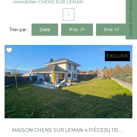
Immobilier CHENS SUR LEMAN
Nous Rejoindre
Créer une alerte
1
CONTACT
Trier par :
Date
Prix -/+
Prix +/-
EN
EXCLUSIF
MAISON CHENS SUR LEMAN 4 PIÈCE(S) 115 M2