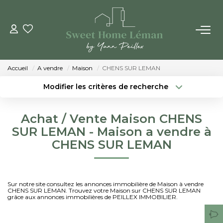
ACHETER
Accueil
A vendre
Maison
CHENS SUR LEMAN
PROGRAMMES NEUFS
Modifier les critères de recherche
Localisation
Type de bien
Localisation
Sélectionnez...
ESTIMER EN LIGNE
Achat / Vente Maison CHENS
Surface min
Budget max
SUR LEMAN - Maison a vendre à
VENDRE
CHENS SUR LEMAN
Créer une alerte
Plus de critères
LES AGENCES
Sur notre site consultez les annonces immobilière de Maison à vendre
CHENS SUR LEMAN. Trouvez votre Maison sur CHENS SUR LEMAN
Qui Sommes-Nous
grâce aux annonces immobilières de PEILLEX IMMOBILIER.
Notre Équipe