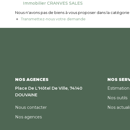
Immobilier CRANVES SALES
Nous n'avons pas de biens à vous proposer dans la catégorie p
Transmettez-nous votre demande
NOS AGENCES
NOS SERV
Place De L'Hôtel De Ville, 74140
Estimation
DOUVAINE
Nos outils
Nous contacter
Nos actuali
Nos agences