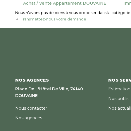
Achat / Vente Appartement DOUVAINE
Imm
Nous n'avons pas de biens à vous proposer dans la catégorie p
Transmettez-nous votre demande
NOS AGENCES
NOS SERV
Place De L'Hôtel De Ville, 74140
Estimation
DOUVAINE
Nos outils
Nous contacter
Nos actuali
Nos agences