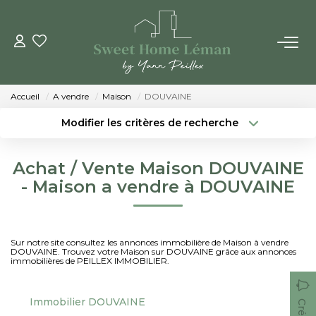
ACHETER
Accueil
A vendre
Maison
DOUVAINE
PROGRAMMES NEUFS
Modifier les critères de recherche
Localisation
Type de bien
Localisation
Sélectionnez...
ESTIMER EN LIGNE
Achat / Vente Maison DOUVAINE
Surface min
Budget max
- Maison a vendre à DOUVAINE
VENDRE
Créer une alerte
Plus de critères
LES AGENCES
Sur notre site consultez les annonces immobilière de Maison à vendre
DOUVAINE. Trouvez votre Maison sur DOUVAINE grâce aux annonces
immobilières de PEILLEX IMMOBILIER.
Qui Sommes-Nous
Notre Équipe
Immobilier DOUVAINE