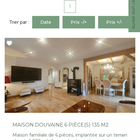
Créer une alerte
Nous Rejoindre
1
Trier par :
Date
Prix -/+
Prix +/-
CONTACT
EN
MAISON DOUVAINE 6 PIÈCE(S) 135 M2
Maison familiale de 6 pièces, implantée sur un terrain