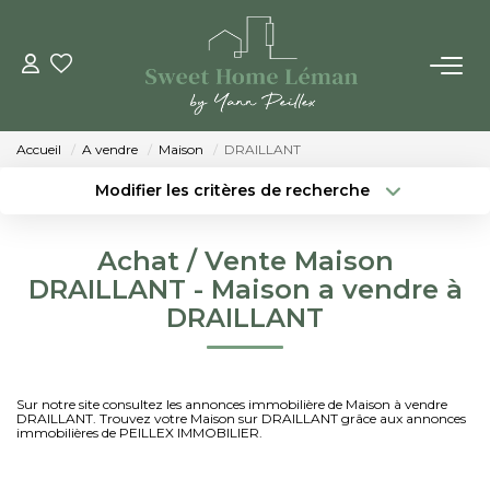
ACHETER
Accueil
A vendre
Maison
DRAILLANT
PROGRAMMES NEUFS
Modifier les critères de recherche
Localisation
Type de bien
Localisation
Sélectionnez...
ESTIMER EN LIGNE
Achat / Vente Maison
Surface min
Budget max
DRAILLANT - Maison a vendre à
VENDRE
DRAILLANT
Créer une alerte
Plus de critères
LES AGENCES
Sur notre site consultez les annonces immobilière de Maison à vendre
DRAILLANT. Trouvez votre Maison sur DRAILLANT grâce aux annonces
Qui Sommes-Nous
immobilières de PEILLEX IMMOBILIER.
Notre Équipe