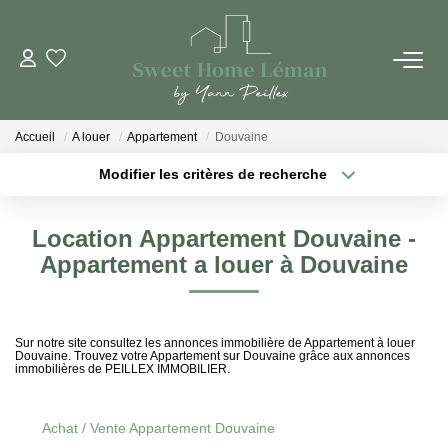
ACHETER
Accueil
A louer
Appartement
Douvaine
PROGRAMMES NEUFS
Modifier les critères de recherche
Localisation
Type de bien
Surface min
Budget max
ESTIMER EN LIGNE
Location Appartement Douvaine -
Appartement a louer à Douvaine
Plus de critères
Créer une alerte
VENDRE
LES AGENCES
Sur notre site consultez les annonces immobilière de Appartement à louer
Douvaine. Trouvez votre Appartement sur Douvaine grâce aux annonces
immobilières de PEILLEX IMMOBILIER.
Qui Sommes-Nous
Notre Équipe
Achat / Vente Appartement Douvaine
Nous Rejoindre