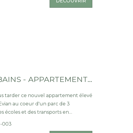
DÉCOUVRIR
chambres dont une suite parentale avec
eau privative / WC, une salle de bains,
profiter de l'extérieur, une terrasse
uis la suite. Afin de faciliter le
ge complète ce bien. Découvrez
nces sur notre site
n.fr Estimez également votre bien
EVIAN LES BAINS - APPARTEMENT T3 EN REZ-DE-JARDIN - 70.86M²
pidement en ligne :
homeleman.fr/content/3/estimation.html
us tarder ce nouvel appartement élevé
Evian au coeur d'un parc de 3
s écoles et des transports en
2-003