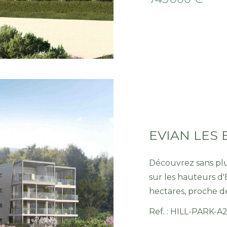
comprenant une entrée avec rangement, un séjour /
salon / cuisine, 3 
dressing et salle d'
un WC séparé. Pour 
de 45.06m² vue lac et un balcon de 23.28m² exposé Sud-
Ouest accessible dep
stationnement, un gara
encore plus d'anno
www.sweethomelema
gratuitement et ra
https://www.sweet
Découvrez sans pl
sur les hauteurs d'
hectares, proche de
commun. Pratique et fonctionnel, pensé pour votre bien
Ref. : HILL-PARK-A
être, offrant des prestations raffinées de grand standing.