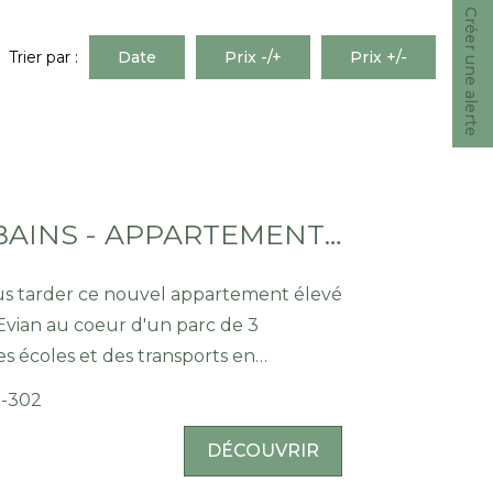
Créer une alerte
Trier par :
Date
Prix -/+
Prix +/-
EVIAN LES BAINS - APPARTEMENT T4 ATTIQUE - 108.65M²
us tarder ce nouvel appartement élevé
Evian au coeur d'un parc de 3
s écoles et des transports en
2-302
 attique de 108.65m², comprenant
DÉCOUVRIR
gement, un séjour / salon / cuisine, 2