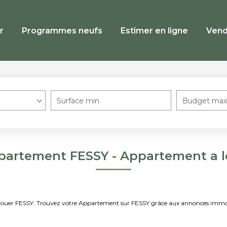
r
Programmes neufs
Estimer en ligne
Vend
Surface min
Budget max
partement FESSY - Appartement a l
 à louer FESSY. Trouvez votre Appartement sur FESSY grâce aux annonces imm