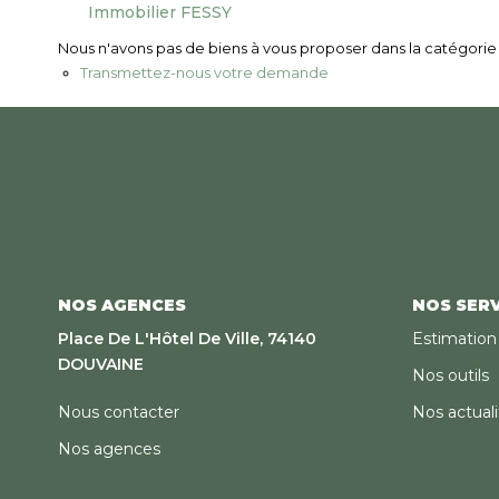
Immobilier FESSY
Nous n'avons pas de biens à vous proposer dans la catégorie p
Transmettez-nous votre demande
NOS AGENCES
NOS SERV
Place De L'Hôtel De Ville, 74140
Estimation
DOUVAINE
Nos outils
Nous contacter
Nos actuali
Nos agences