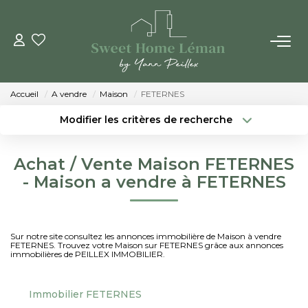
ACHETER
Accueil
A vendre
Maison
FETERNES
PROGRAMMES NEUFS
Modifier les critères de recherche
Localisation
Type de bien
Localisation
Sélectionnez...
ESTIMER EN LIGNE
Achat / Vente Maison FETERNES
Surface min
Budget max
- Maison a vendre à FETERNES
VENDRE
Créer une alerte
Plus de critères
LES AGENCES
Sur notre site consultez les annonces immobilière de Maison à vendre
FETERNES. Trouvez votre Maison sur FETERNES grâce aux annonces
immobilières de PEILLEX IMMOBILIER.
Qui Sommes-Nous
Notre Équipe
Immobilier FETERNES