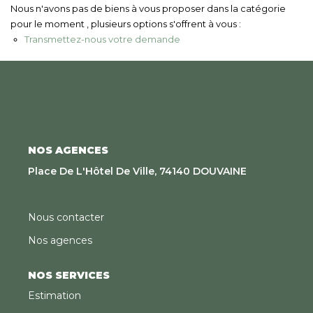
Nous Rejoindre
Nous n'avons pas de biens à vous proposer dans la catégorie
pour le moment , plusieurs options s'offrent à vous :
Transmettez-nous votre demande
CONTACT
EN
NOS AGENCES
Place De L'Hôtel De Ville, 74140 DOUVAINE
Nous contacter
Nos agences
NOS SERVICES
Estimation