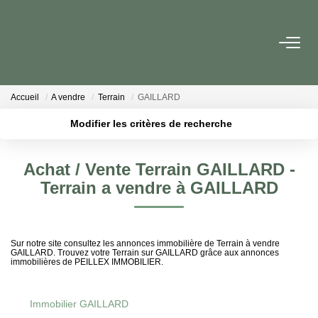
ACHETER
Accueil
A vendre
Terrain
GAILLARD
PROGRAMMES NEUFS
Modifier les critères de recherche
Localisation
Type de bien
Surface min
Budget max
ESTIMER EN LIGNE
Achat / Vente Terrain GAILLARD -
Terrain a vendre à GAILLARD
Plus de critères
Créer une alerte
VENDRE
LES AGENCES
Sur notre site consultez les annonces immobilière de Terrain à vendre
GAILLARD. Trouvez votre Terrain sur GAILLARD grâce aux annonces
immobilières de PEILLEX IMMOBILIER.
Qui Sommes-Nous
Notre Équipe
Immobilier GAILLARD
Nous Rejoindre