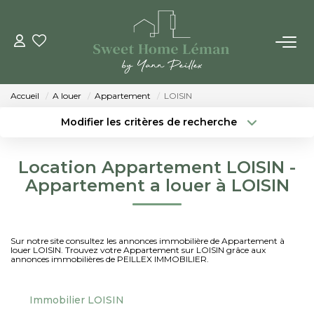
ACHETER
Accueil
A louer
Appartement
LOISIN
PROGRAMMES NEUFS
Modifier les critères de recherche
Localisation
Type de bien
Localisation
Sélectionnez...
ESTIMER EN LIGNE
Location Appartement LOISIN -
Surface min
Budget max
Appartement a louer à LOISIN
VENDRE
Créer une alerte
Plus de critères
LES AGENCES
Sur notre site consultez les annonces immobilière de Appartement à
louer LOISIN. Trouvez votre Appartement sur LOISIN grâce aux
annonces immobilières de PEILLEX IMMOBILIER.
Qui Sommes-Nous
Notre Équipe
Immobilier LOISIN