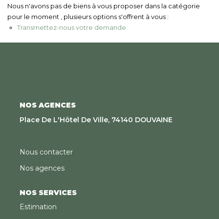
Nous Rejoindre
Nous n'avons pas de biens à vous proposer dans la catégorie
pour le moment , plusieurs options s'offrent à vous :
Transmettez-nous votre demande
CONTACT
EN
NOS AGENCES
Place De L'Hôtel De Ville, 74140 DOUVAINE
Nous contacter
Nos agences
NOS SERVICES
Estimation