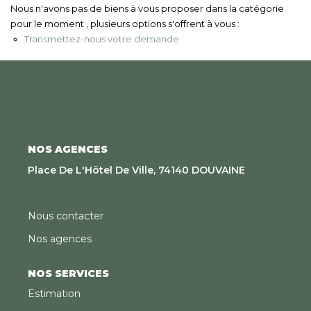
Nous Rejoindre
Nous n'avons pas de biens à vous proposer dans la catégorie
pour le moment , plusieurs options s'offrent à vous :
Transmettez-nous votre demande
CONTACT
EN
NOS AGENCES
Place De L'Hôtel De Ville, 74140 DOUVAINE
Nous contacter
Nos agences
NOS SERVICES
Estimation