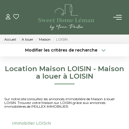
ACHETER
Accueil
A louer
Maison
LOISIN
PROGRAMMES NEUFS
Modifier les critères de recherche
Localisation
Type de bien
Localisation
Sélectionnez...
ESTIMER EN LIGNE
Location Maison LOISIN - Maison
Surface min
Budget max
a louer à LOISIN
VENDRE
Créer une alerte
Plus de critères
LES AGENCES
Sur notre site consultez les annonces immobilière de Maison à louer
LOISIN. Trouvez votre Maison sur LOISIN grâce aux annonces
immobilières de PEILLEX IMMOBILIER.
Qui Sommes-Nous
Notre Équipe
Immobilier LOISIN