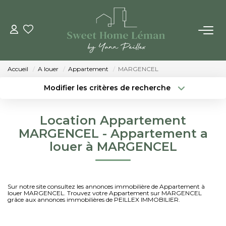
ACHETER
Accueil
A louer
Appartement
MARGENCEL
PROGRAMMES NEUFS
Modifier les critères de recherche
Localisation
Type de bien
Localisation
Sélectionnez...
ESTIMER EN LIGNE
Location Appartement
Surface min
Budget max
MARGENCEL - Appartement a
VENDRE
louer à MARGENCEL
Créer une alerte
Plus de critères
LES AGENCES
Sur notre site consultez les annonces immobilière de Appartement à
louer MARGENCEL. Trouvez votre Appartement sur MARGENCEL
Qui Sommes-Nous
grâce aux annonces immobilières de PEILLEX IMMOBILIER.
Notre Équipe