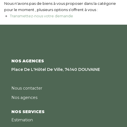
Nous Rejoindre
Nous n'avons pas de biens à vous proposer dans la catégorie
pour le moment , plusieurs options s'offrent à vous :
Transmettez-nous votre demande
CONTACT
EN
NOS AGENCES
Place De L'Hôtel De Ville, 74140 DOUVAINE
Nous contacter
Nos agences
NOS SERVICES
Estimation