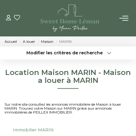
ACHETER
Accueil
A louer
Maison
MARIN
PROGRAMMES NEUFS
Modifier les critères de recherche
Localisation
Type de bien
Localisation
Sélectionnez...
ESTIMER EN LIGNE
Location Maison MARIN - Maison
Surface min
Budget max
a louer à MARIN
VENDRE
Créer une alerte
Plus de critères
LES AGENCES
Sur notre site consultez les annonces immobilière de Maison à louer
MARIN. Trouvez votre Maison sur MARIN grâce aux annonces
immobilières de PEILLEX IMMOBILIER.
Qui Sommes-Nous
Notre Équipe
Immobilier MARIN