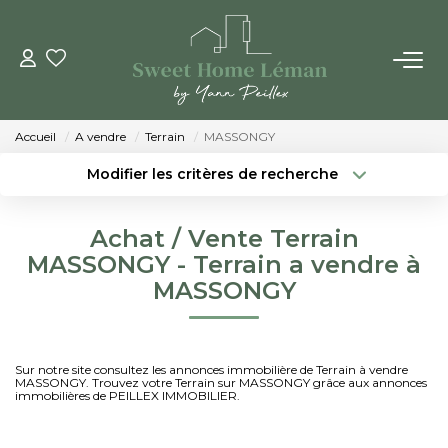
ACHETER
Accueil
A vendre
Terrain
MASSONGY
PROGRAMMES NEUFS
Modifier les critères de recherche
Localisation
Type de bien
Localisation
Sélectionnez...
ESTIMER EN LIGNE
Achat / Vente Terrain
Surface min
Budget max
MASSONGY - Terrain a vendre à
VENDRE
MASSONGY
Créer une alerte
Plus de critères
LES AGENCES
Sur notre site consultez les annonces immobilière de Terrain à vendre
MASSONGY. Trouvez votre Terrain sur MASSONGY grâce aux annonces
Qui Sommes-Nous
immobilières de PEILLEX IMMOBILIER.
Notre Équipe