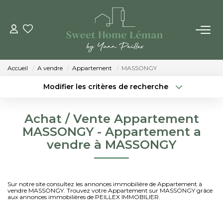
ACHETER
Accueil
A vendre
Appartement
MASSONGY
PROGRAMMES NEUFS
Modifier les critères de recherche
Localisation
Type de bien
Localisation
Sélectionnez...
ESTIMER EN LIGNE
Achat / Vente Appartement
Surface min
Budget max
MASSONGY - Appartement a
VENDRE
vendre à MASSONGY
Créer une alerte
Plus de critères
LES AGENCES
Sur notre site consultez les annonces immobilière de Appartement à
vendre MASSONGY. Trouvez votre Appartement sur MASSONGY grâce
Qui Sommes-Nous
aux annonces immobilières de PEILLEX IMMOBILIER.
Notre Équipe