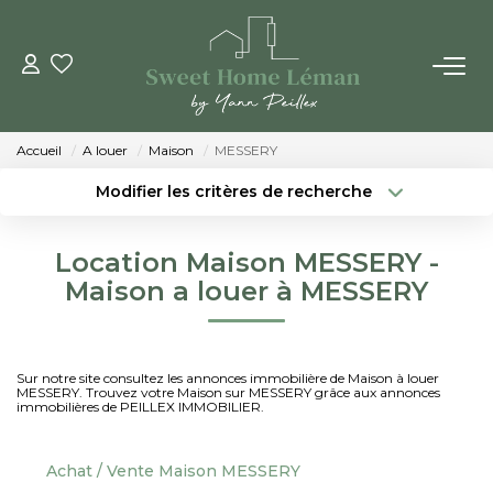
ACHETER
Accueil
A louer
Maison
MESSERY
PROGRAMMES NEUFS
Modifier les critères de recherche
Localisation
Type de bien
Localisation
Sélectionnez...
ESTIMER EN LIGNE
Location Maison MESSERY -
Surface min
Budget max
Maison a louer à MESSERY
VENDRE
Créer une alerte
Plus de critères
LES AGENCES
Sur notre site consultez les annonces immobilière de Maison à louer
MESSERY. Trouvez votre Maison sur MESSERY grâce aux annonces
immobilières de PEILLEX IMMOBILIER.
Qui Sommes-Nous
Notre Équipe
Achat / Vente Maison MESSERY