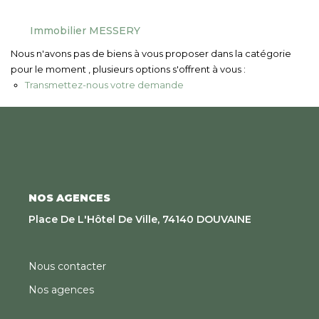
Nous Rejoindre
Immobilier MESSERY
Nous n'avons pas de biens à vous proposer dans la catégorie
CONTACT
pour le moment , plusieurs options s'offrent à vous :
Transmettez-nous votre demande
EN
NOS AGENCES
Place De L'Hôtel De Ville, 74140 DOUVAINE
Nous contacter
Nos agences