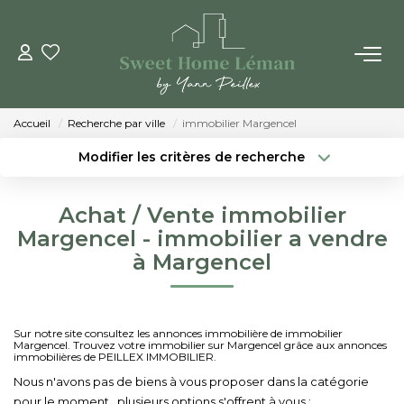
ACHETER
Accueil
Recherche par ville
immobilier Margencel
PROGRAMMES NEUFS
Modifier les critères de recherche
Localisation
Type de bien
Localisation
Sélectionnez...
ESTIMER EN LIGNE
Achat / Vente immobilier
Surface min
Budget max
Margencel - immobilier a vendre
VENDRE
à Margencel
Créer une alerte
Plus de critères
LES AGENCES
Sur notre site consultez les annonces immobilière de immobilier
Margencel. Trouvez votre immobilier sur Margencel grâce aux annonces
Qui Sommes-Nous
immobilières de PEILLEX IMMOBILIER.
Notre Équipe
Nous n'avons pas de biens à vous proposer dans la catégorie
pour le moment , plusieurs options s'offrent à vous :