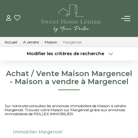
ACHETER
Accueil
A vendre
Maison
Margencel
PROGRAMMES NEUFS
Modifier les critères de recherche
Localisation
Type de bien
Localisation
Sélectionnez...
ESTIMER EN LIGNE
Achat / Vente Maison Margencel
Surface min
Budget max
- Maison a vendre à Margencel
VENDRE
Créer une alerte
Plus de critères
LES AGENCES
Sur notre site consultez les annonces immobilière de Maison à vendre
Margencel. Trouvez votre Maison sur Margencel grâce aux annonces
immobilières de PEILLEX IMMOBILIER.
Qui Sommes-Nous
Notre Équipe
Immobilier Margencel