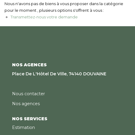
Nous Rejoindre
Nous n'avons pas de biens à vous proposer dans la catégorie
pour le moment , plusieurs options s'offrent à vous :
Transmettez-nous votre demande
CONTACT
EN
NOS AGENCES
Place De L'Hôtel De Ville, 74140 DOUVAINE
Nous contacter
Nos agences
NOS SERVICES
Estimation