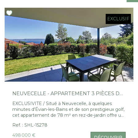
Nous Rejoindre
EXCLUSIF
CONTACT
EN
NEUVECELLE - APPARTEMENT 3 PIÈCES DE 78 M² AVEC JARDIN ET VUE LAC
EXCLUSIVITE / Situé à Neuvecelle, à quelques
minutes d'Évian-les-Bains et de son prestigieux golf,
cet appartement de 78 m² en rez-de-jardin offre un
cadre de vie exceptionnel. Il se compose d'une
Ref. : SHL-15278
cuisine équipée ouverte sur un séjour lumineux, de
deux chambres confortables et de deux salles d'eau.
498 000 €
DÉCOUVRIR