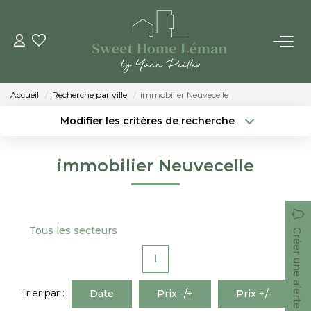
ACHETER
Accueil
Recherche par ville
immobilier Neuvecelle
PROGRAMMES NEUFS
Modifier les critères de recherche
Localisation
Type de bien
Localisation
Sélectionnez...
ESTIMER EN LIGNE
immobilier Neuvecelle
Surface min
Budget max
VENDRE
Créer une alerte
Plus de critères
Tous les secteurs
Créer une alerte
LES AGENCES
1
Qui Sommes-Nous
Notre Équipe
Trier par :
Date
Prix -/+
Prix +/-