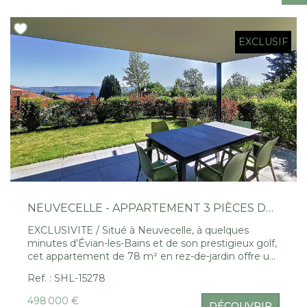
Nous Rejoindre
EXCLUSIF
CONTACT
EN
NEUVECELLE - APPARTEMENT 3 PIÈCES DE 78 M² AVEC JARDIN ET VUE LAC
EXCLUSIVITE / Situé à Neuvecelle, à quelques
minutes d'Évian-les-Bains et de son prestigieux golf,
cet appartement de 78 m² en rez-de-jardin offre un
cadre de vie exceptionnel. Il se compose d'une
Ref. : SHL-15278
cuisine équipée ouverte sur un séjour lumineux, de
deux chambres confortables et de deux salles d'eau.
498 000 €
DÉCOUVRIR