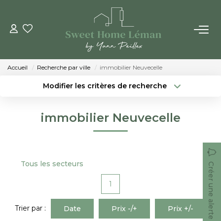
ACHETER
Accueil
Recherche par ville
immobilier Neuvecelle
PROGRAMMES NEUFS
Modifier les critères de recherche
Localisation
Type de bien
Localisation
Sélectionnez...
ESTIMER EN LIGNE
immobilier Neuvecelle
Surface min
Budget max
VENDRE
Créer une alerte
Plus de critères
Tous les secteurs
Créer une alerte
LES AGENCES
1
Qui Sommes-Nous
Notre Équipe
Trier par :
Date
Prix -/+
Prix +/-