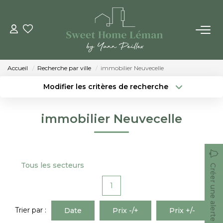
ACHETER
Accueil
Recherche par ville
immobilier Neuvecelle
PROGRAMMES NEUFS
Modifier les critères de recherche
Localisation
Type de bien
Localisation
Sélectionnez...
ESTIMER EN LIGNE
immobilier Neuvecelle
Surface min
Budget max
VENDRE
Créer une alerte
Plus de critères
Tous les secteurs
Créer une alerte
LES AGENCES
1
Qui Sommes-Nous
Notre Équipe
Trier par :
Date
Prix -/+
Prix +/-