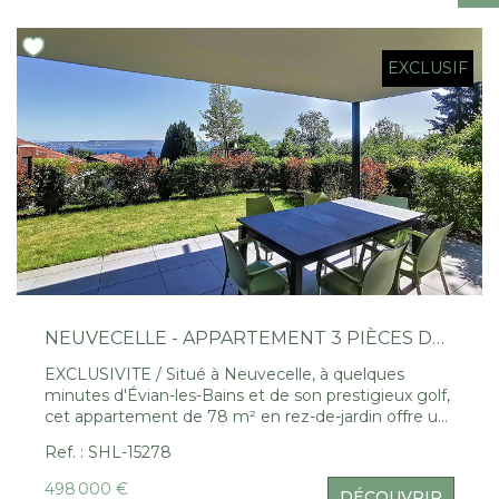
Nous Rejoindre
EXCLUSIF
CONTACT
EN
NEUVECELLE - APPARTEMENT 3 PIÈCES DE 78 M² AVEC JARDIN ET VUE LAC
EXCLUSIVITE / Situé à Neuvecelle, à quelques
minutes d'Évian-les-Bains et de son prestigieux golf,
cet appartement de 78 m² en rez-de-jardin offre un
cadre de vie exceptionnel. Il se compose d'une
Ref. : SHL-15278
cuisine équipée ouverte sur un séjour lumineux, de
deux chambres confortables et de deux salles d'eau.
498 000 €
DÉCOUVRIR