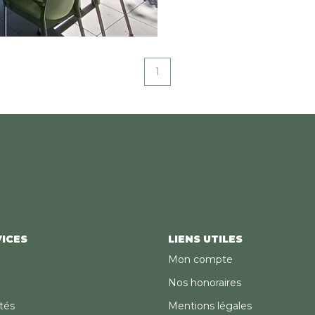
L'environnement ve
tranquillité absolue. Situé dans une résidence récent
bien entretenue, l
1
général. Deux gara
sur le marché. Idéal pour une résidence principale ou
secondaire, ce bien
naturel d'exception
ICES
LIENS UTILES
Mon compte
Nos honoraires
tés
Mentions légales