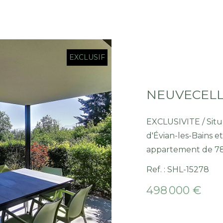
EXCLUSIF
EXCLUSIVITE / Situ
d'Évian-les-Bains et
appartement de 78 
vie exceptionnel. I
Ref. : SHL-15278
ouverte sur un sé
498 000 €
confortables et de deux sal
s'ouvre sur une terr
vue imprenable sur 