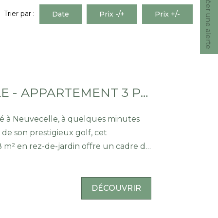
Créer une alerte
Trier par :
Date
Prix -/+
Prix +/-
NEUVECELLE - APPARTEMENT 3 PIÈCES DE 78 M² AVEC JARDIN ET VUE LAC
é à Neuvecelle, à quelques minutes
 de son prestigieux golf, cet
m² en rez-de-jardin offre un cadre de
l se compose d'une cuisine équipée
jour lumineux, de deux chambres
les d'eau. La pièce de vie
DÉCOUVRIR
asse et un jardin privatif, offrant une
le lac Léman sans aucun vis-à-vis.