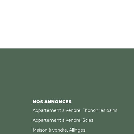
rdoyant et paisible garantit une
e et
'appartement est en excellent état
ges fermés complètent ce bien rare
 allie confort moderne et cadre
.
NOS ANNONCES
Appartement à vendre, Thonon les bains
Appartement à vendre, Sciez
Maison à vendre, Allinges