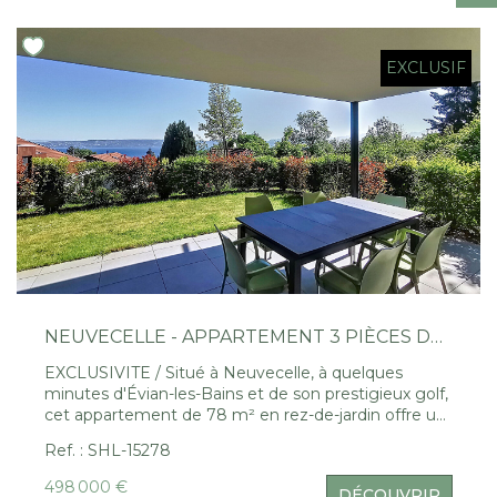
Nous Rejoindre
EXCLUSIF
CONTACT
EN
NEUVECELLE - APPARTEMENT 3 PIÈCES DE 78 M² AVEC JARDIN ET VUE LAC
EXCLUSIVITE / Situé à Neuvecelle, à quelques
minutes d'Évian-les-Bains et de son prestigieux golf,
cet appartement de 78 m² en rez-de-jardin offre un
cadre de vie exceptionnel. Il se compose d'une
Ref. : SHL-15278
cuisine équipée ouverte sur un séjour lumineux, de
deux chambres confortables et de deux salles d'eau.
498 000 €
DÉCOUVRIR