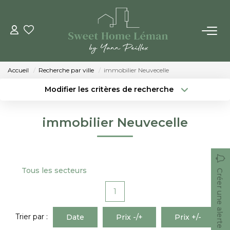
ACHETER
Accueil
Recherche par ville
immobilier Neuvecelle
PROGRAMMES NEUFS
Modifier les critères de recherche
Localisation
Type de bien
Localisation
Sélectionnez...
ESTIMER EN LIGNE
immobilier Neuvecelle
Surface min
Budget max
VENDRE
Créer une alerte
Plus de critères
Tous les secteurs
Créer une alerte
LES AGENCES
1
Qui Sommes-Nous
Notre Équipe
Trier par :
Date
Prix -/+
Prix +/-